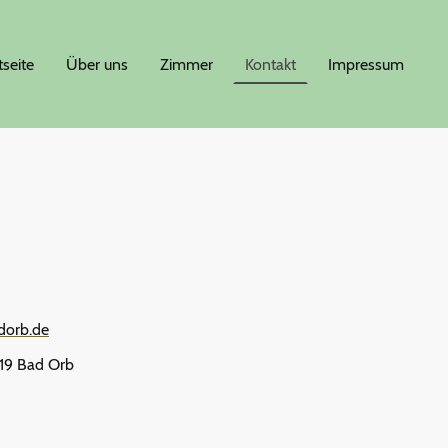
tseite
Über uns
Zimmer
Kontakt
Impressum
dorb.de
619 Bad Orb