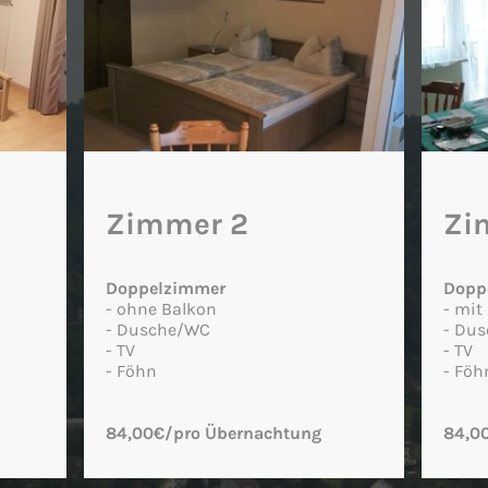
Zimmer 2
Zi
Doppelzimmer
Dopp
- ohne Balkon
- mit
- Dusche/WC
- Du
- TV
- TV
- Föhn
- Föh
84,00€/pro Übernachtung
84,0