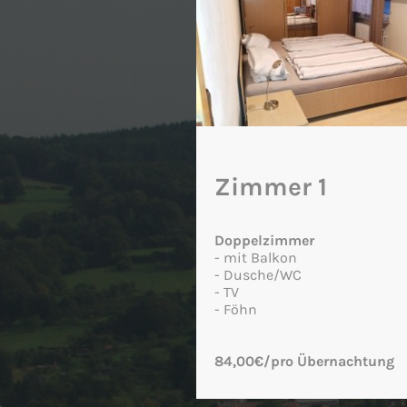
Zimmer 1
Doppelzimmer
- mit Balkon
- Dusche/WC
- TV
- Föhn
84,00€/pro Übernachtung