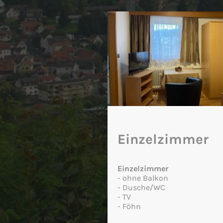
Einzelzimmer
Einzelzimmer
- ohne Balkon
- Dusche/WC
- TV
- Föhn