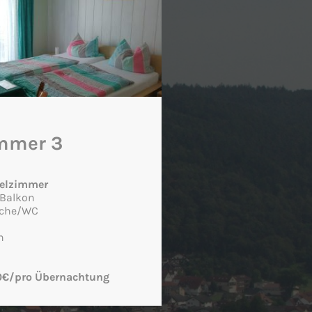
mmer 3
elzimmer
 Balkon
sche/WC
n
0€/pro Übernachtung